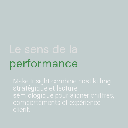
Le sens de la
performance
Make Insight combine
cost killing
stratégique
et
lecture
sémiologique
pour aligner chiffres,
comportements et expérience
client.